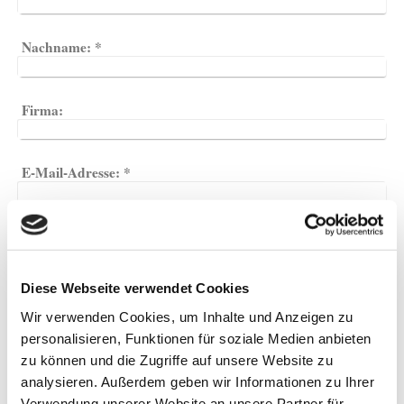
Nachname:
*
Firma:
E-Mail-Adresse:
*
Telefon:
*
Diese Webseite verwendet Cookies
Straße und Nr.:
*
Wir verwenden Cookies, um Inhalte und Anzeigen zu
personalisieren, Funktionen für soziale Medien anbieten
Ort:
*
zu können und die Zugriffe auf unsere Website zu
analysieren. Außerdem geben wir Informationen zu Ihrer
Verwendung unserer Website an unsere Partner für