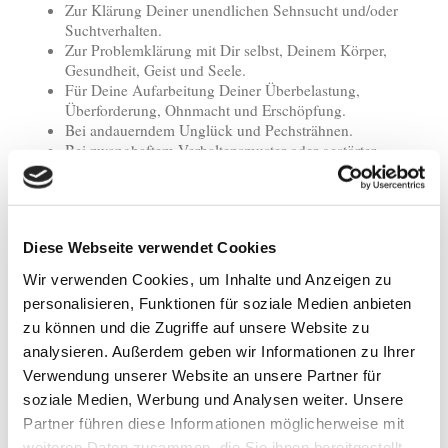
Zur Klärung Deiner unendlichen Sehnsucht und/oder
Suchtverhalten.
Zur Problemklärung mit Dir selbst, Deinem Körper,
Gesundheit, Geist und Seele.
Für Deine Aufarbeitung Deiner Überbelastung,
Überforderung, Ohnmacht und Erschöpfung.
Bei andauerndem Unglück und Pechsträhnen.
Bei zwanghaftem Verhaltensmuster oder gestörter
Selbstwahrnehmung.
Bei Hochsensibilität und Hochsensitivität.
Bei fehlendem Selbstwert, Selbstliebe, Selbstbewusstsein
usw.
Diese Webseite verwendet Cookies
Bei Mobbing oder Feindseligkeit.
Bei privaten, schulischen oder beruflichen Problemen,
Wir verwenden Cookies, um Inhalte und Anzeigen zu
Dauerdruck und Leistungsstress.
personalisieren, Funktionen für soziale Medien anbieten
Wenn Du anderen hilfst, aber Dir Selbst nicht helfen
zu können und die Zugriffe auf unsere Website zu
kannst.
Bei Problemen mit Deiner Abgrenzung, Ausgrenzung
analysieren. Außerdem geben wir Informationen zu Ihrer
und dem Alleinsein.
Verwendung unserer Website an unsere Partner für
Bei Kontaktproblemen, Kommunikationsproblemen und
soziale Medien, Werbung und Analysen weiter. Unsere
Enttäuschung.
Partner führen diese Informationen möglicherweise mit
Beim Gefühl des Mangels in allen Lebensbereichen.
weiteren Daten zusammen, die Sie ihnen bereitgestellt