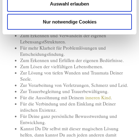
Auswahl erlauben
Bei tief sitzenden Gefühlen der Wertlosigkeit, inneren
Unruhe, Verletzung, in sich gefangen sein, Starre,
Anspannung, Druck, Stress usw.
Nur notwendige Cookies
Zur Bewusstseinserweiterung auf allen Ebenen des
eigenen Seins.
Zum Erkennen und Verwandeln der eigenen
LebensangstStrukturen.
Für mehr Klarheit für Problemlösungen und
Entscheidungsfindung.
Zum Erkennen und Erfüllen der eigenen Bedürfnisse.
Zum Lösen der vielfältigen Lebensthemen.
Zur Lösung von tiefen Wunden und Traumata Deiner
Seele.
Zur Verarbeitung von Verletzungen, Schmerz und Leid.
Zur Trauerbegleitung und Trauerbewältigung.
Für die Aussöhnung mit Deinem
inneren Kind
.
Für die Verbindung und den Einklang mit Deiner
irdischen Existenz.
Für Deine ganz persönliche Bewusstwerdung und
Entwicklung.
Kannst Du Dir selbst mit dieser magischen Lösung
helfen, dann kannst Du auch jeden anderen damit