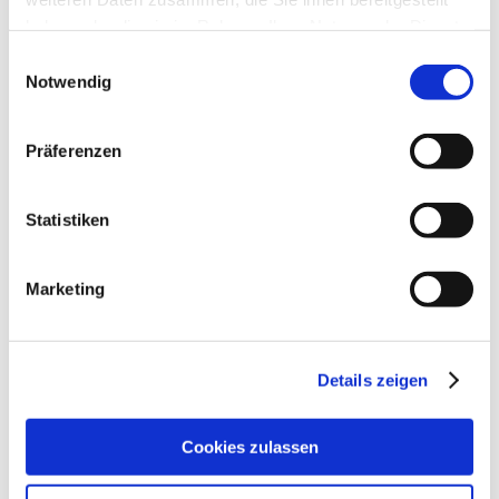
Bei dem Gefühl Ich bin hier falsch oder Ich will nicht
mehr leben.
haben oder die sie im Rahmen Ihrer Nutzung der Dienste
Bei Trennung, zwischenmenschlichen Problemen,
gesammelt haben.
Einwilligungsauswahl
Beziehungsproblemen.
Notwendig
Bei unerfülltem Wunsch nach Partnerschaft oder eigenen
Kindern.
Bei selbstsüchtiger Persönlichkeit oder
Präferenzen
Selbstaufopferung.
Bei Problemen mit Autorität, Macht oder
Machtmissbrauch.
Statistiken
Bei Missbrauchsthemen und sexuellen Problemen.
Bei psychischen, emotionalen, seelischen und
körperlichen Problemen.
Marketing
Bei Krankheit, Leid und Lebensangst.
Bei Schlafproblemen, übermäßigen Sorgen und
Nervosität.
Bei Sinnlosigkeit, Zwiespalt, Zweifel und
Details zeigen
Unzufriedenheit.
Bei Problemen mit dem Partner oder
Familienangehörigen.
Bei Persönlichkeitsstörungen, solange Ich noch in der
Cookies zulassen
Lage bin, für Mich Selbst zu entscheiden, auch wenn Ich
Mich dabei nicht wohlfühle.