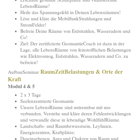
LebensRäume!
Heile das Spannungsfeld in Deinen Lebensräumen!
Löse und kläre die MobilfunkStrahlungen und
StromFelder!
Befreie Deine Räume von Erdstrahlen, Wasseradern und
Co!
Ziel: Der zertifizierte GeomantieCoach ist dazu in der
Lage, alle LebensRäume von feinstofflichen Belastungen
wie Elektrosmog, Erdstrahlen, Wasseradern und Co. zu
befreien!
RaumZeitBelastungen & Orte der
AufbauSeminar
Kraft
Modul 4 & 5
2 x 3 Tage
Seelenzentrierte Geomantie
Unsere LebensRäume sind untrennbar mit uns
verbunden. Verstehe und kläre deren Fehlentwicklungen
und verwandle diese in lebendige WohlfühlRäume.
Landschafts- und Raumbewusstsein, Leylinien,
Energiezentren, Kraftplätze;
Daseinsebenen, Aura und Chakren von Raum und