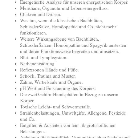
Energetische Analyse für unseren energetischen Körper.
Meridiane, Organuhr und Lebensenergiefluss.
Chakren und Drüsen.
Was tun, wenn die klassischen Bachblüten,
SchüsslerSalze, Homöopathie und Co. nicht mehr
funktionieren.
Weitere Wirkungsebene von Bachblüten,
SchüsslerSalzen, Homöopathie und Spagyrik austesten
und deren Funktionsweise begreifen und umsetzen.
Blut- und Lymphsystem.
Narbenentstörung
Reflexzonen Hände und Füße.
Schock, Trauma und Muster.
Zähne, Wirbelsäule und Organe.
pH-Wert und Entsäuerung des Körpers.
Die zwei Gehirn-Hemisphären in Bezug zu unserm
Körper.
Toxische Leicht- und Schwermetalle.
Strahlenbelastungen, Umweltgifte, Allergene, Pestizide
und Co.
Entgiften & Ausleiten von fein- & grobstofflichen
Belastungen.
Anleitung für feinstofflich Akupunktur, ohne Nadeln und