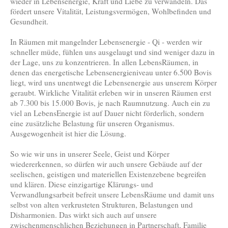
wieder in Lebensenergie, Kraft und Liebe zu verwandeln. Das
fördert unsere Vitalität, Leistungsvermögen, Wohlbefinden und
Gesundheit.
In Räumen mit mangelnder Lebensenergie - Qi - werden wir
schneller müde, fühlen uns ausgelaugt und sind weniger dazu in
der Lage, uns zu konzentrieren. In allen LebensRäumen, in
denen das energetische Lebensenergieniveau unter 6.500 Bovis
liegt, wird uns unentwegt die Lebensenergie aus unserem Körper
geraubt. Wirkliche Vitalität erleben wir in unseren Räumen erst
ab 7.300 bis 15.000 Bovis, je nach Raumnutzung. Auch ein zu
viel an LebensEnergie ist auf Dauer nicht förderlich, sondern
eine zusätzliche Belastung für unseren Organismus.
Ausgewogenheit ist hier die Lösung.
So wie wir uns in unserer Seele, Geist und Körper
wiedererkennen, so dürfen wir auch unsere Gebäude auf der
seelischen, geistigen und materiellen Existenzebene begreifen
und klären. Diese einzigartige Klärungs- und
Verwandlungsarbeit befreit unsere LebensRäume und damit uns
selbst von alten verkrusteten Strukturen, Belastungen und
Disharmonien. Das wirkt sich auch auf unsere
zwischenmenschlichen Beziehungen in Partnerschaft, Familie