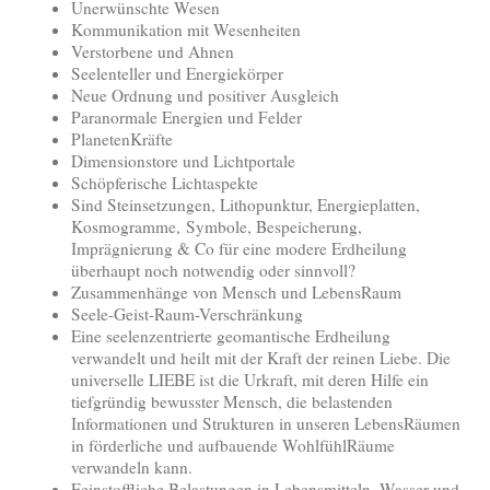
Unerwünschte Wesen
Kommunikation mit Wesenheiten
Verstorbene und Ahnen
Seelenteller und Energiekörper
Neue Ordnung und positiver Ausgleich
Paranormale Energien und Felder
PlanetenKräfte
Dimensionstore und Lichtportale
Schöpferische Lichtaspekte
Sind Steinsetzungen, Lithopunktur, Energieplatten,
Kosmogramme, Symbole, Bespeicherung,
Imprägnierung & Co für eine modere Erdheilung
überhaupt noch notwendig oder sinnvoll?
Zusammenhänge von Mensch und LebensRaum
Seele-Geist-Raum-Verschränkung
Eine seelenzentrierte geomantische Erdheilung
verwandelt und heilt mit der Kraft der reinen Liebe. Die
universelle LIEBE ist die Urkraft, mit deren Hilfe ein
tiefgründig bewusster Mensch, die belastenden
Informationen und Strukturen in unseren LebensRäumen
in förderliche und aufbauende WohlfühlRäume
verwandeln kann.
Feinstoffliche Belastungen in Lebensmitteln, Wasser und