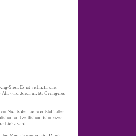
ng-Shui. Es ist vielmehr eine
 Akt wird durch nichts Geringeres
em Nichts der Liebe entsteht alles.
mlichen und zeitlichen Schmerzes
ur Liebe wird.
nd den Mensch ermöglicht. Durch