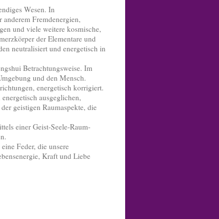
bendiges Wesen. In
er anderem Fremdenergien,
gen und viele weitere kosmische,
hmerzkörper der Elementare und
n neutralisiert und energetisch in
Fengshui Betrachtungsweise. Im
ie Umgebung und den Mensch.
htungen, energetisch korrigiert.
 energetisch ausgeglichen,
 der geistigen Raumaspekte, die
tels einer Geist-Seele-Raum-
n.
eine Feder, die unsere
ensenergie, Kraft und Liebe