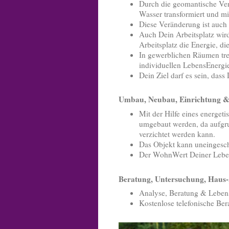
Durch die geomantische Ver
Wasser transformiert und mi
Diese Veränderung ist auc
Auch Dein Arbeitsplatz wird
Arbeitsplatz die Energie, d
In gewerblichen Räumen tref
individuellen LebensEnergie
Dein Ziel darf es sein, das
Umbau, Neubau, Einrichtung &
Mit der Hilfe eines energ
umgebaut werden, da aufgr
verzichtet werden kann.
Das Objekt kann uneingesch
Der WohnWert Deiner Leben
Beratung, Untersuchung, Haus
Analyse, Beratung & Leben
Kostenlose telefonische Be