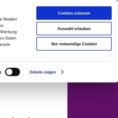
Cookies zulassen
le Medien
ir
Auswahl erlauben
, Werbung
ren Daten
ntrierung
Preisliste
Nur notwendige Cookies
ienste
AGB
Blog
ung
g
Details zeigen