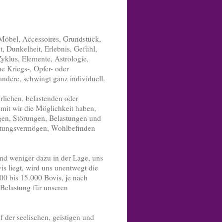
 Möbel, Accessoires, Grundstück,
, Dunkelheit, Erlebnis, Gefühl,
yklus, Elemente, Astrologie,
e Kriegs-, Opfer- oder
 andere, schwingt ganz individuell.
rlichen, belastenden oder
mit wir die Möglichkeit haben,
ngen, Störungen, Belastungen und
eistungsvermögen, Wohlbefinden
nd weniger dazu in der Lage, uns
s liegt, wird uns unentwegt die
00 bis 15.000 Bovis, je nach
 Belastung für unseren
 der seelischen, geistigen und