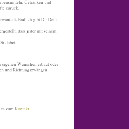
ebensmitteln, Getränken und
fte zurück.
rwandelt. Endlich gibt Dir Dein
rgestellt, dass jeder mit seinem
ir dabei.
n eigenen Wünschen erbaut oder
aben und Richtungszwängen
.
t es zum
Kontakt