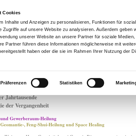
t Cookies
 Inhalte und Anzeigen zu personalisieren, Funktionen für sozia
e Zugriffe auf unsere Website zu analysieren. Außerdem geben w
rwendung unserer Website an unsere Partner für soziale Medien
re Partner führen diese Informationen möglicherweise mit weite
Seminare
Termine
Coaching
Aufstellung
Seelenze
ereitgestellt haben oder die sie im Rahmen Ihrer Nutzung der D
Feng Shui
Raumheilung
Über uns
Kontakt
Infos
te Geomantie und Feng-Shui Heil
Präferenzen
Statistiken
Marketin
dstrahlen, Elektrosmog
er Jahrtausende
gie der Vergangenheit
- und Gewerberaum-Heilung
, Geomantie-, Feng-Shui-Heilung und Space Healing