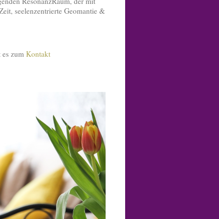
genden ResonanzRaum, der mit
Zeit, seelenzentrierte Geomantie &
t es zum
Kontakt