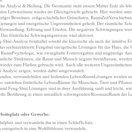
che Analyse & Heilung. Die Geomantie sieht unsere Mutter Erde als le
den Lebensräume wieder ins Gleichgewicht gebracht. Hier werden unt
eriger Bewohner, zeitgeschichtlicher Gräueltaten, RaumZeitVerschiebun
ckierungen und energetische Ungereimtheiten geheilt. Der räumliche Sc
 Verwandlung, Erlösung und Frieden. Die negativen Schwingungen werde
 Das förderliche Schwingungsniveau wird aktiviert.
g-Shui-Analyse beinhaltet sowohl die klassische als auch die intuitive 
 das seelenzentrierte Fengshui energetische Lösungen für das Haus, d
e RaumPsychologie, wie zwanghafte Formvorgaben und ungünstige Ausric
uliche Strukturen, die Raum und Mensch negativ beeinflussen, werden
wieder zum Fließen gebracht wird. Auch alle weiteren Ungereimtheiten
i Analyse zeigen, werden dabei umgewandelt.
erenden, verwandelnden und heilenden LebensRaumLösungen werden mit
so entstehen förderliche LebensRäume für Menschen, Tiere und Pflanze
und Feng-Shui Lösungen sind in ihrer Ausführung sanft und leicht, wie 
oße Berührung in einen unendlich schwingenden ResonanzRaum der Leb
beitsplatz oder Gewerbe:
afplatz und verwandeln ihn in einen SchlafSchatz.
 energetisch in eine Wohlfühloase verwandeln.