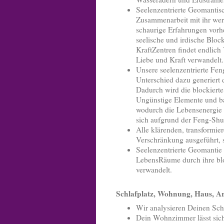
Seelenzentrierte Geomantis
Zusammenarbeit mit ihr wer
schaurige Erfahrungen vorh
seelische und irdische Blo
KraftZentren findet endlich
Liebe und Kraft verwandelt.
Unsere seelenzentrierte Fen
Unterschied dazu generiert
Dadurch wird die blockiert
Ungünstige Elemente und ba
wodurch die Lebensenergie 
sich aufgrund der Feng-Shu
Alle klärenden, transformi
Verschränkung ausgeführt, 
Seelenzentrierte Geomantie 
LebensRäume durch ihre bl
verwandelt.
Schlafplatz, Wohnung, Haus, Ar
Wir analysieren Deinen Schl
Dein Wohnzimmer lässt sich