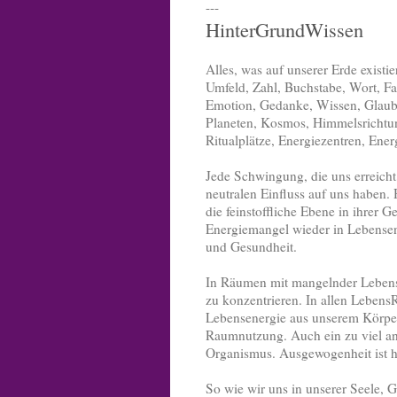
---
HinterGrundWissen
Alles, was auf unserer Erde exist
Umfeld, Zahl, Buchstabe, Wort, Fa
Emotion, Gedanke, Wissen, Glaube,
Planeten, Kosmos, Himmelsrichtung
Ritualplätze, Energiezentren, Energ
Jede Schwingung, die uns erreicht
neutralen Einfluss auf uns haben
die feinstoffliche Ebene in ihrer
Energiemangel wieder in Lebensene
und Gesundheit.
In Räumen mit mangelnder Lebense
zu konzentrieren. In allen Lebens
Lebensenergie aus unserem Körper 
Raumnutzung. Auch ein zu viel an 
Organismus. Ausgewogenheit ist h
So wie wir uns in unserer Seele, 