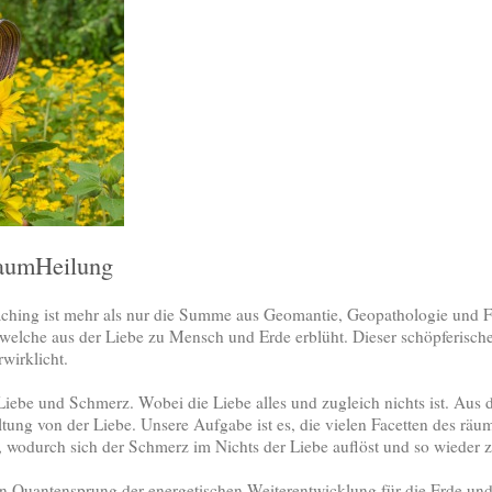
RaumHeilung
hing ist mehr als nur die Summe aus Geomantie, Geopathologie und Fe
welche aus der Liebe zu Mensch und Erde erblüht. Dieser schöpferische
rwirklicht.
 Liebe und Schmerz. Wobei die Liebe alles und zugleich nichts ist. Aus d
tung von der Liebe. Unsere Aufgabe ist es, die vielen Facetten des räu
, wodurch sich der Schmerz im Nichts der Liebe auflöst und so wieder z
en Quantensprung der energetischen Weiterentwicklung für die Erde u