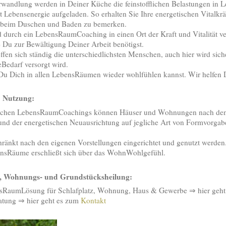
wandlung werden in Deiner Küche die feinstofflichen Belastungen in L
t Lebensenergie aufgeladen. So erhalten Sie Ihre energetischen Vitalkrä
h beim Duschen und Baden zu bemerken.
 durch ein LebensRaumCoaching in einen Ort der Kraft und Vitalität ve
ie Du zur Bewältigung Deiner Arbeit benötigst.
fen sich ständig die unterschiedlichsten Menschen, auch hier wird siche
Bedarf versorgt wird.
s Du Dich in allen LebensRäumen wieder wohlfühlen kannst. Wir helfen D
 Nutzung:
etischen LebensRaumCoachings können Häuser und Wohnungen nach de
und der energetischen Neuausrichtung auf jegliche Art von Formvorg
ränkt nach den eigenen Vorstellungen eingerichtet und genutzt werden
sRäume erschließt sich über das WohnWohlgefühl.
-, Wohnungs- und Grundstücksheilung:
sRaumLösung für Schlafplatz, Wohnung, Haus & Gewerbe ⇒ hier geh
ratung ⇒ hier geht es zum
Kontakt