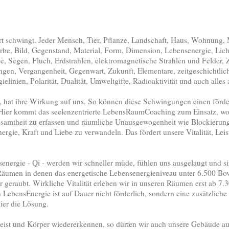
iert schwingt. Jeder Mensch, Tier, Pflanze, Landschaft, Haus, Wohnung,
rbe, Bild, Gegenstand, Material, Form, Dimension, Lebensenergie, Licht
 Segen, Fluch, Erdstrahlen, elektromagnetische Strahlen und Felder, Z
en, Vergangenheit, Gegenwart, Zukunft, Elementare, zeitgeschichtlich
ielinien, Polarität, Dualität, Umweltgifte, Radioaktivität und auch alles
, hat ihre Wirkung auf uns. So können diese Schwingungen einen förde
. Hier kommt das seelenzentrierte LebensRaumCoaching zum Einsatz, wo
 Gesamtheit zu erfassen und räumliche Unausgewogenheit wie Blockieru
rgie, Kraft und Liebe zu verwandeln. Das fördert unsere Vitalität, L
nergie - Qi - werden wir schneller müde, fühlen uns ausgelaugt und si
Räumen in denen das energetische Lebensenergieniveau unter 6.500 Bovi
geraubt. Wirkliche Vitalität erleben wir in unseren Räumen erst ab 7.3
LebensEnergie ist auf Dauer nicht förderlich, sondern eine zusätzliche
ier die Lösung.
Geist und Körper wiedererkennen, so dürfen wir auch unsere Gebäude auf