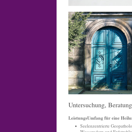
Untersuchung, Beratung
LeistungsUmfang für eine Heil
Seelenzentrierte Geopathol
Wasseradern und Erdstrahle