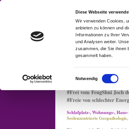
Diese Webseite verwende
Wir verwenden Cookies, um
anbieten zu können und di
Informationen zu Ihrer Ve
und Analysen weiter. Unse
Home
Ausbildung
zusammen, die Sie ihnen b
Geomantie
gesammelt haben.
Seelenzentrier
Einwilligungsauswahl
Notwendig
#
Frei von Wasseradern, Er
#
Frei vom
FengShui Joch d
#
Freie von schlechter Ener
Schlafplatz-, Wohnungs-, Haus
Seelenzentrierte Geopathologie