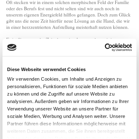
Oft stecken wir in einem solchen morphischen Feld der Familie
oder des Berufs fest und nicht selten sind wir auch noch in
unserem eigenen Energiefeld hilflos gefangen. Doch zum Glück
gibt uns die neue Zeit hierfür neue Lösung an die Hand, die wir
in einer herzzentrierten Aufstellung meisterhaft nutzen können.
Es ist für uns an der Zeit, dass wir erkennen, dass wir immer,
wenn auch unbewusst, in morphischen Feldern der Familie,
Beruf, Freunde und Gesellschaft mit eingebunden sind.
Auch unser ganz persönliches morphisches Energiefeld, welches
Diese Webseite verwendet Cookies
aus unserem Körper, unserem Geist und unserer Seele besteht, ist
mit unseren unverarbeiteten Emotionen und Gefühlen überfüllt.
Wir verwenden Cookies, um Inhalte und Anzeigen zu
Besonders schwer haben wir an unseren Verletzungen, Schmerz,
personalisieren, Funktionen für soziale Medien anbieten
Leid und Trauer zu knabbern. Für all diese Wunden ist die
zu können und die Zugriffe auf unsere Website zu
Aussöhnung mithilfe der herzzentrierten Aufstellung besonders
wichtig.
analysieren. Außerdem geben wir Informationen zu Ihrer
Verwendung unserer Website an unsere Partner für
Hier kannst Du weiterlesen ...
soziale Medien, Werbung und Analysen weiter. Unsere
Partner führen diese Informationen möglicherweise mit
weiteren Daten zusammen, die Sie ihnen bereitgestellt
haben oder die sie im Rahmen Ihrer Nutzung der Dienste