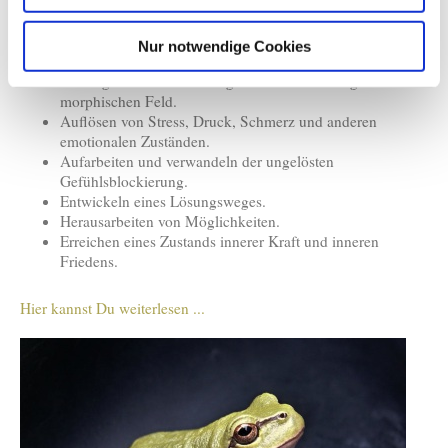
Eine aufschlussreiche Erklärung zu dem was sich zeigt.
Aufzeigen eines neuen Blickwinkels zur ursprünglichen
Situation.
Nur notwendige Cookies
Verständnis für die eigene emotionale Gefühlslage.
Aufzeigen der Verflechtungen und Blockierungen im
morphischen Feld.
Auflösen von Stress, Druck, Schmerz und anderen
emotionalen Zuständen.
Aufarbeiten und verwandeln der ungelösten
Gefühlsblockierung.
Entwickeln eines Lösungsweges.
Herausarbeiten von Möglichkeiten.
Erreichen eines Zustands innerer Kraft und inneren
Friedens.
Hier kannst Du weiterlesen ...