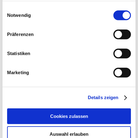
gesammelt haben.
Einwilligungsauswahl
Notwendig
Präferenzen
Statistiken
Marketing
---
Details zeigen
Ausbildung für Amberg Sulzbach: Ziel einer
systemischen Familienaufstellung
Cookies zulassen
LösungsWeg
Auswahl erlauben