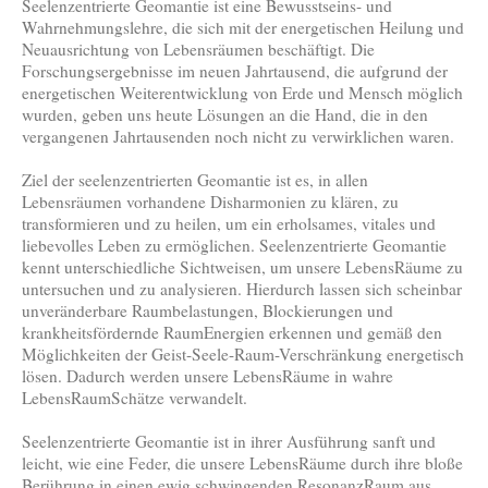
Seelenzentrierte Geomantie ist eine Bewusstseins- und
Wahrnehmungslehre, die sich mit der energetischen Heilung und
Neuausrichtung von Lebensräumen beschäftigt. Die
Forschungsergebnisse im neuen Jahrtausend, die aufgrund der
energetischen Weiterentwicklung von Erde und Mensch möglich
wurden, geben uns heute Lösungen an die Hand, die in den
vergangenen Jahrtausenden noch nicht zu verwirklichen waren.
Ziel der seelenzentrierten Geomantie ist es, in allen
Lebensräumen vorhandene Disharmonien zu klären, zu
transformieren und zu heilen, um ein erholsames, vitales und
liebevolles Leben zu ermöglichen. Seelenzentrierte Geomantie
kennt unterschiedliche Sichtweisen, um unsere LebensRäume zu
untersuchen und zu analysieren. Hierdurch lassen sich scheinbar
unveränderbare Raumbelastungen, Blockierungen und
krankheitsfördernde RaumEnergien erkennen und gemäß den
Möglichkeiten der Geist-Seele-Raum-Verschränkung energetisch
lösen. Dadurch werden unsere LebensRäume in wahre
LebensRaumSchätze verwandelt.
Seelenzentrierte Geomantie ist in ihrer Ausführung sanft und
leicht, wie eine Feder, die unsere LebensRäume durch ihre bloße
Berührung in einen ewig schwingenden ResonanzRaum aus