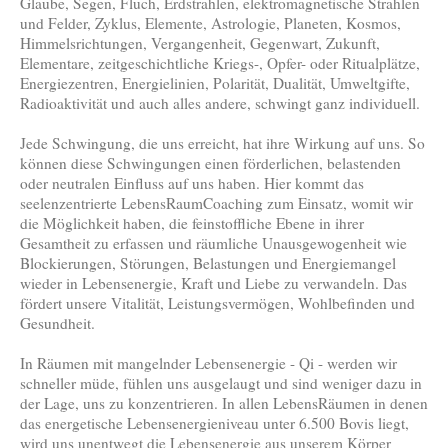
Glaube, Segen, Fluch, Erdstrahlen, elektromagnetische Strahlen
und Felder, Zyklus, Elemente, Astrologie, Planeten, Kosmos,
Himmelsrichtungen, Vergangenheit, Gegenwart, Zukunft,
Elementare, zeitgeschichtliche Kriegs-, Opfer- oder Ritualplätze,
Energiezentren, Energielinien, Polarität, Dualität, Umweltgifte,
Radioaktivität und auch alles andere, schwingt ganz individuell.
Jede Schwingung, die uns erreicht, hat ihre Wirkung auf uns. So
können diese Schwingungen einen förderlichen, belastenden
oder neutralen Einfluss auf uns haben. Hier kommt das
seelenzentrierte LebensRaumCoaching zum Einsatz, womit wir
die Möglichkeit haben, die feinstoffliche Ebene in ihrer
Gesamtheit zu erfassen und räumliche Unausgewogenheit wie
Blockierungen, Störungen, Belastungen und Energiemangel
wieder in Lebensenergie, Kraft und Liebe zu verwandeln. Das
fördert unsere Vitalität, Leistungsvermögen, Wohlbefinden und
Gesundheit.
In Räumen mit mangelnder Lebensenergie - Qi - werden wir
schneller müde, fühlen uns ausgelaugt und sind weniger dazu in
der Lage, uns zu konzentrieren. In allen LebensRäumen in denen
das energetische Lebensenergieniveau unter 6.500 Bovis liegt,
wird uns unentwegt die Lebensenergie aus unserem Körper