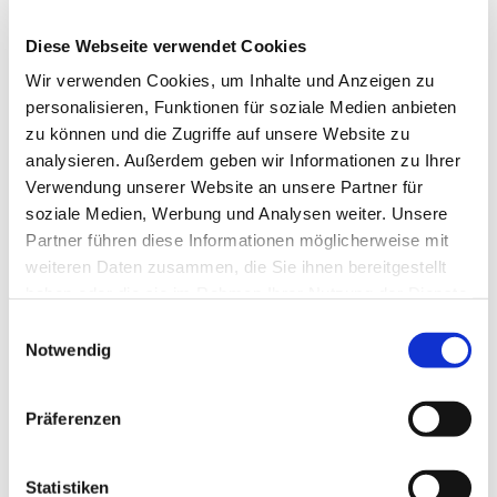
Diese Webseite verwendet Cookies
Wir verwenden Cookies, um Inhalte und Anzeigen zu
personalisieren, Funktionen für soziale Medien anbieten
zu können und die Zugriffe auf unsere Website zu
analysieren. Außerdem geben wir Informationen zu Ihrer
Verwendung unserer Website an unsere Partner für
soziale Medien, Werbung und Analysen weiter. Unsere
Partner führen diese Informationen möglicherweise mit
weiteren Daten zusammen, die Sie ihnen bereitgestellt
haben oder die sie im Rahmen Ihrer Nutzung der Dienste
---
gesammelt haben.
Einwilligungsauswahl
Zwickau: Lösungen gibts in der Coaching
Notwendig
Ausbildung zum Life Coach
Präferenzen
Jeder Mensch ist für sich einzigartig. Das kommt daher, dass
jede Person einen für sich individuellen Gefühlscharakter hat.
Wir beurteilen unser Leben und andere Personen ständig mit
Statistiken
unserer starren Struktur unserer emotionalen