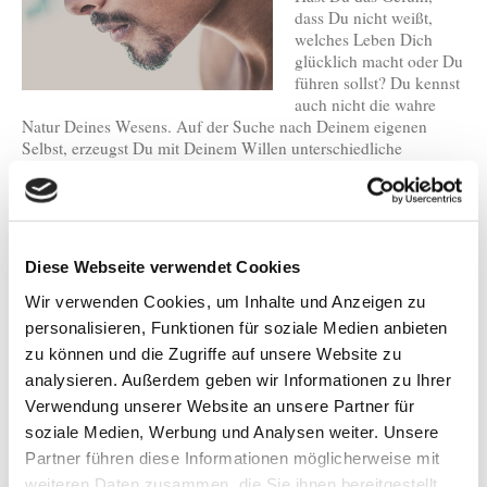
dass Du nicht weißt,
welches Leben Dich
glücklich macht oder Du
führen sollst? Du kennst
auch nicht die wahre
Natur Deines Wesens. Auf der Suche nach Deinem eigenen
Selbst, erzeugst Du mit Deinem Willen unterschiedliche
Ausrichtungen in Deinem Leben und wunderst Dich, ...
Hier
geht es weiter ...
Manipulation!
Diese Webseite verwendet Cookies
Wahrheit oder Lüge?
Wir verwenden Cookies, um Inhalte und Anzeigen zu
personalisieren, Funktionen für soziale Medien anbieten
Ganz viele Menschen
zu können und die Zugriffe auf unsere Website zu
haben das Gefühl, dass
sie manipuliert werden!
analysieren. Außerdem geben wir Informationen zu Ihrer
Diese Manipulation wird
Verwendung unserer Website an unsere Partner für
im Außen in
soziale Medien, Werbung und Analysen weiter. Unsere
verschiedensten Lebensthemen sichtbar sein. Dies ist jedoch nur
Partner führen diese Informationen möglicherweise mit
der Ausdruck dessen, was wir in uns tragen, das Gefühl der
weiteren Daten zusammen, die Sie ihnen bereitgestellt
Manipulation.