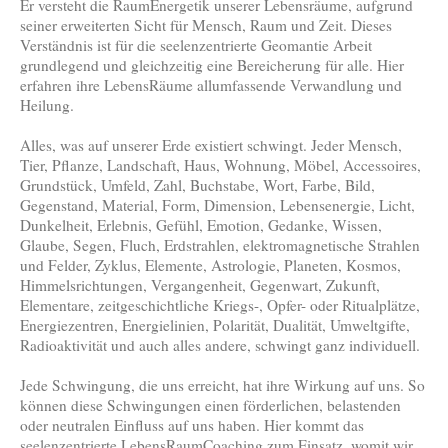
Er versteht die RaumEnergetik unserer Lebensräume, aufgrund
seiner erweiterten Sicht für Mensch, Raum und Zeit. Dieses
Verständnis ist für die seelenzentrierte Geomantie Arbeit
grundlegend und gleichzeitig eine Bereicherung für alle. Hier
erfahren ihre LebensRäume allumfassende Verwandlung und
Heilung.
Alles, was auf unserer Erde existiert schwingt. Jeder Mensch,
Tier, Pflanze, Landschaft, Haus, Wohnung, Möbel, Accessoires,
Grundstück, Umfeld, Zahl, Buchstabe, Wort, Farbe, Bild,
Gegenstand, Material, Form, Dimension, Lebensenergie, Licht,
Dunkelheit, Erlebnis, Gefühl, Emotion, Gedanke, Wissen,
Glaube, Segen, Fluch, Erdstrahlen, elektromagnetische Strahlen
und Felder, Zyklus, Elemente, Astrologie, Planeten, Kosmos,
Himmelsrichtungen, Vergangenheit, Gegenwart, Zukunft,
Elementare, zeitgeschichtliche Kriegs-, Opfer- oder Ritualplätze,
Energiezentren, Energielinien, Polarität, Dualität, Umweltgifte,
Radioaktivität und auch alles andere, schwingt ganz individuell.
Jede Schwingung, die uns erreicht, hat ihre Wirkung auf uns. So
können diese Schwingungen einen förderlichen, belastenden
oder neutralen Einfluss auf uns haben. Hier kommt das
seelenzentrierte LebensRaumCoaching zum Einsatz, womit wir