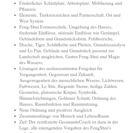
Förderlicher
Schlafplatz, Arbeitsplatz,
Möblierung und
Pflanzen
Elemente, Tierkreiszeichen und Partnerschaft, Ost und
West System
Feng-Shui Formenschule, Umgebung des Hauses,
fördernde Einflüsse, störende Einflüsse wie Gerümpel,
Gebäudeform und Grundstücksform, Fehlbereiche,
Drache, Tiger, Schildkröte und Phönix, Grundrissanalyse
und Lo Pan, Gebäude und Grundstück passend zur
Landschaft ausgleichen, Garten Feng-Shui und Magie
des Wassers;
Lösungen des seelenzentrierten Fengshui für
Vergangenheit, Gegenwart und Zukunft,
Ausgewogenheit des menschlichen Wesens, Lichtwesen,
Farbwesen, Lo Shu, fliegende Sterne, heilige Zahlen,
Geometrie, platonische Körper, Symbolik,
Himmelsrichtungen, Goldener Schnitt, Ordnung des
Hauses, Raumfunktion und Raumnutzung.
Neue Ordnung und positiver Ausgleich
Zusammenhänge von Mensch und LebensRaum
Ziel: Der zertifizierte GeomantieCoach ist dazu in der
Lage, alle einengenden Vorgaben des FengShui's