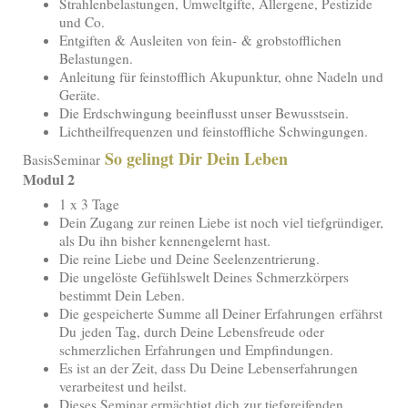
Strahlenbelastungen, Umweltgifte, Allergene, Pestizide
und Co.
Entgiften & Ausleiten von fein- & grobstofflichen
Belastungen.
Anleitung für feinstofflich Akupunktur, ohne Nadeln und
Geräte.
Die Erdschwingung beeinflusst unser Bewusstsein.
Lichtheilfrequenzen und feinstoffliche Schwingungen.
So gelingt Dir Dein Leben
BasisSeminar
Modul 2
1 x 3 Tage
Dein Zugang zur reinen Liebe ist noch viel tiefgründiger,
als Du ihn bisher kennengelernt hast.
Die reine Liebe und Deine Seelenzentrierung.
Die ungelöste Gefühlswelt Deines Schmerzkörpers
bestimmt Dein Leben.
Die gespeicherte Summe all Deiner Erfahrungen erfährst
Du jeden Tag, durch Deine Lebensfreude oder
schmerzlichen Erfahrungen und Empfindungen.
Es ist an der Zeit, dass Du Deine Lebenserfahrungen
verarbeitest und heilst.
Dieses Seminar ermächtigt dich zur tiefgreifenden