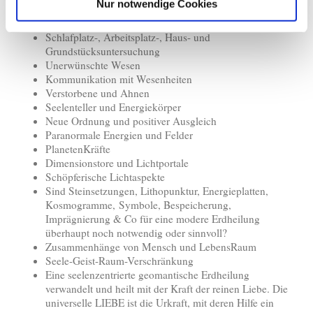
Nur notwendige Cookies
und Heilung.
Kristalline Strukturen
Schlafplatz-, Arbeitsplatz-, Haus- und
Grundstücksuntersuchung
Unerwünschte Wesen
Kommunikation mit Wesenheiten
Verstorbene und Ahnen
Seelenteller und Energiekörper
Neue Ordnung und positiver Ausgleich
Paranormale Energien und Felder
PlanetenKräfte
Dimensionstore und Lichtportale
Schöpferische Lichtaspekte
Sind Steinsetzungen, Lithopunktur, Energieplatten,
Kosmogramme, Symbole, Bespeicherung,
Imprägnierung & Co für eine modere Erdheilung
überhaupt noch notwendig oder sinnvoll?
Zusammenhänge von Mensch und LebensRaum
Seele-Geist-Raum-Verschränkung
Eine seelenzentrierte geomantische Erdheilung
verwandelt und heilt mit der Kraft der reinen Liebe. Die
universelle LIEBE ist die Urkraft, mit deren Hilfe ein