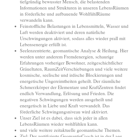
tiefgründig bewusster Mensch, die belastenden
Informationen und Strukturen in unseren LebensRäumen
in förderliche und aufbauende WohlfühlRäume
verwandeln kann.
Feinstoffliche Belastungen in Lebensmitteln, Wasser und
Luft werden deaktiviert und deren natürliche
Urschwingungen aktiviert, sodass alles wieder prall mit
Lebensenergie erfüllt ist.
Seelenzentrierte, geomantische Analyse & Heilung. Hier
werden unter anderem Fremdenergien, schaurige
Erfahrungen vorheriger Bewohner, zeitgeschichtlicher
Gräueltaten, RaumZeitVerschiebungen und viele weitere
kosmische, seelische und irdische Blockierungen und
energetische Ungereimtheiten geheilt. Der räumliche
Schmerzkörper der Elementare und KraftZentren findet
endlich Verwandlung, Erlösung und Frieden. Die
negativen Schwingungen werden ausgeheilt und
energetisch in Liebe und Kraft verwandelt. Das
förderliche Schwingungsniveau wird aktiviert.
Unser Ziel ist es dabei, dass sich jeder in allen
LebensRäumen wieder wohlfühlen kann.
und viele weitere zeitaktuelle geomantische Themen.
Ziel: Der zertifizierte GeomantieCoach ist in der Lage