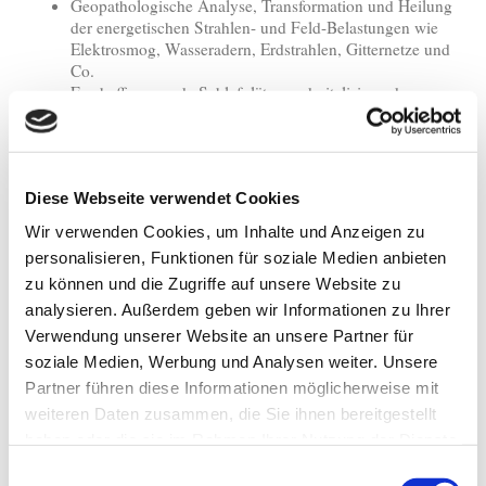
Geopathologische Analyse, Transformation und Heilung
der energetischen Strahlen- und Feld-Belastungen wie
Elektrosmog, Wasseradern, Erdstrahlen, Gitternetze und
Co.
Erschaffe gesunde Schlafplätze und vitalisierende
LebensRäume!
Heile das Spannungsfeld in Deinen Lebensräumen!
Löse und kläre die MobilfunkStrahlungen und
StromFelder!
Diese Webseite verwendet Cookies
Befreie Deine Räume von Erdstrahlen, Wasseradern und
Co!
Wir verwenden Cookies, um Inhalte und Anzeigen zu
Ziel: Der zertifizierte GeomantieCoach ist dazu in der
personalisieren, Funktionen für soziale Medien anbieten
Lage, alle LebensRäume von feinstofflichen Belastungen
zu können und die Zugriffe auf unsere Website zu
wie Elektrosmog, Erdstrahlen, Wasseradern und Co. zu
befreien!
analysieren. Außerdem geben wir Informationen zu Ihrer
Verwendung unserer Website an unsere Partner für
RaumZeitBelastungen & Orte der
AufbauSeminar
soziale Medien, Werbung und Analysen weiter. Unsere
Kraft
Partner führen diese Informationen möglicherweise mit
Modul 4 & 5
weiteren Daten zusammen, die Sie ihnen bereitgestellt
2 x 3 Tage
haben oder die sie im Rahmen Ihrer Nutzung der Dienste
Seelenzentrierte Geomantie
Unsere LebensRäume sind untrennbar mit uns
gesammelt haben.
Einwilligungsauswahl