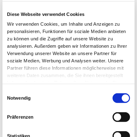
Diese Webseite verwendet Cookies
Wir verwenden Cookies, um Inhalte und Anzeigen zu
personalisieren, Funktionen für soziale Medien anbieten
zu können und die Zugriffe auf unsere Website zu
analysieren. Außerdem geben wir Informationen zu Ihrer
Verwendung unserer Website an unsere Partner für
soziale Medien, Werbung und Analysen weiter. Unsere
Partner führen diese Informationen möglicherweise mit
weiteren Daten zusammen, die Sie ihnen bereitgestellt
haben oder die sie im Rahmen Ihrer Nutzung der Dienste
---
gesammelt haben.
Einwilligungsauswahl
Neumarkt: Lösungen gibts in der Coach
Notwendig
Ausbildung zum Life Coach
Jeder Mensch ist für sich einzigartig. Das kommt daher, dass
Präferenzen
jede Person einen für sich individuellen Gefühlscharakter hat.
Wir beurteilen unser Leben und andere Personen ständig mit
unserer starren Struktur unserer emotionalen
Statistiken