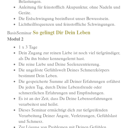
Belastungen.
Anleitung für feinstofflich Akupunktur, ohne Nadeln und
Geräte.
Die Erdschwingung beeinflusst unser Bewusstsein.
Lichtheilfrequenzen und feinstoffliche Schwingungen.
So gelingt Dir Dein Leben
BasisSeminar
Modul 2
1 x 3 Tage
Dein Zugang zur reinen Liebe ist noch viel tiefgründiger,
als Du ihn bisher kennengelernt hast.
Die reine Liebe und Deine Seelenzentrierung.
Die ungelöste Gefühlswelt Deines Schmerzkörpers
bestimmt Dein Leben.
Die gespeicherte Summe all Deiner Erfahrungen erfährst
Du jeden Tag, durch Deine Lebensfreude oder
schmerzlichen Erfahrungen und Empfindungen.
Es ist an der Zeit, dass Du Deine Lebenserfahrungen
verarbeitest und heilst.
Dieses Seminar ermächtigt dich zur tiefgreifenden
Verarbeitung Deiner Ängste, Verletzungen, Gefühlslast
und Schmerz.
Zur Lösung von Problemen mit Deinen Gefühlen,