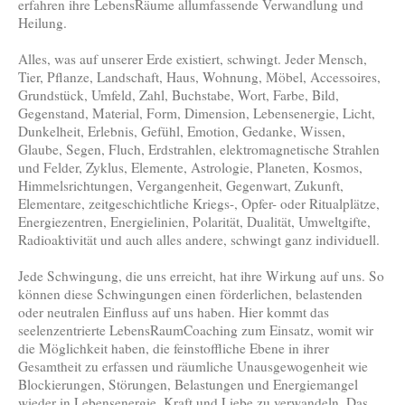
erfahren ihre LebensRäume allumfassende Verwandlung und
Heilung.
Alles, was auf unserer Erde existiert, schwingt. Jeder Mensch,
Tier, Pflanze, Landschaft, Haus, Wohnung, Möbel, Accessoires,
Grundstück, Umfeld, Zahl, Buchstabe, Wort, Farbe, Bild,
Gegenstand, Material, Form, Dimension, Lebensenergie, Licht,
Dunkelheit, Erlebnis, Gefühl, Emotion, Gedanke, Wissen,
Glaube, Segen, Fluch, Erdstrahlen, elektromagnetische Strahlen
und Felder, Zyklus, Elemente, Astrologie, Planeten, Kosmos,
Himmelsrichtungen, Vergangenheit, Gegenwart, Zukunft,
Elementare, zeitgeschichtliche Kriegs-, Opfer- oder Ritualplätze,
Energiezentren, Energielinien, Polarität, Dualität, Umweltgifte,
Radioaktivität und auch alles andere, schwingt ganz individuell.
Jede Schwingung, die uns erreicht, hat ihre Wirkung auf uns. So
können diese Schwingungen einen förderlichen, belastenden
oder neutralen Einfluss auf uns haben. Hier kommt das
seelenzentrierte LebensRaumCoaching zum Einsatz, womit wir
die Möglichkeit haben, die feinstoffliche Ebene in ihrer
Gesamtheit zu erfassen und räumliche Unausgewogenheit wie
Blockierungen, Störungen, Belastungen und Energiemangel
wieder in Lebensenergie, Kraft und Liebe zu verwandeln. Das