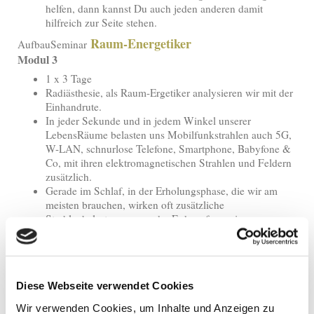
helfen, dann kannst Du auch jeden anderen damit
hilfreich zur Seite stehen.
Raum-Energetiker
AufbauSeminar
Modul 3
1 x 3 Tage
Radiästhesie, als Raum-Ergetiker analysieren wir mit der
Einhandrute.
In jeder Sekunde und in jedem Winkel unserer
LebensRäume belasten uns Mobilfunkstrahlen auch 5G,
W-LAN, schnurlose Telefone, Smartphone, Babyfone &
Co, mit ihren elektromagnetischen Strahlen und Feldern
zusätzlich.
Gerade im Schlaf, in der Erholungsphase, die wir am
meisten brauchen, wirken oft zusätzliche
Strahlenbelastungen aus der Erde auf uns ein.
Verursacher dieser zusätzlichen feinstofflichen
Belastungen sind Wasseradern, Erdspalten,
Gesteinsverwerfungen, verschiedene Gitternetze usw.
Geopathologische Analyse, Transformation und Heilung
Diese Webseite verwendet Cookies
der energetischen Strahlen- und Feld-Belastungen wie
Elektrosmog, Wasseradern, Erdstrahlen, Gitternetze und
Wir verwenden Cookies, um Inhalte und Anzeigen zu