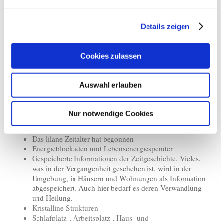
Energiezentren, Kraftplätze;
Daseinsebenen, Aura und Chakren von Raum und
Landschaft;
Details zeigen
Energetische Reinigung, Transformation und Heilung;
Raumqualität, Herzpunkt, Verwurzelung, Lebenspuls
und schöpferische Lichtaspekte;
Cookies zulassen
Informationen der Zeitgeschichte, Fluch, Bann und
Negativspiralen;
Blockaden, schwarze Löcher, Blackstreams und
Auswahl erlauben
schwarze Magie;
Opferplätze, Kriegsschauplätze und Ritualplätze;
Kosmos, Planetenenergien, Elemente, Elementare und
Nur notwendige Cookies
Naturwesen;
Mutter Erde
Das lilane Zeitalter hat begonnen
Energieblockaden und Lebensenergiespender
Gespeicherte Informationen der Zeitgeschichte. V
ieles,
was in der Vergangenheit geschehen ist, wird in der
Umgebung, in Häusern und Wohnungen als Information
abgespeichert. Auch hier bedarf es deren Verwandlung
und Heilung.
Kristalline Strukturen
Schlafplatz-, Arbeitsplatz-, Haus- und