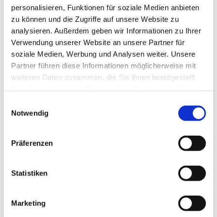
Co.
personalisieren, Funktionen für soziale Medien anbieten
Erschaffe gesunde Schlafplätze und vitalisierende
zu können und die Zugriffe auf unsere Website zu
LebensRäume!
analysieren. Außerdem geben wir Informationen zu Ihrer
Heile das Spannungsfeld in Deinen Lebensräumen!
Löse und kläre die MobilfunkStrahlungen und
Verwendung unserer Website an unsere Partner für
StromFelder!
soziale Medien, Werbung und Analysen weiter. Unsere
Befreie Deine Räume von Erdstrahlen, Wasseradern und
Partner führen diese Informationen möglicherweise mit
Co!
weiteren Daten zusammen, die Sie ihnen bereitgestellt
Ziel: Der zertifizierte GeomantieCoach ist dazu in der
haben oder die sie im Rahmen Ihrer Nutzung der Dienste
Lage, alle LebensRäume von feinstofflichen Belastungen
wie Elektrosmog, Erdstrahlen, Wasseradern und Co. zu
gesammelt haben.
Einwilligungsauswahl
befreien!
Notwendig
RaumZeitBelastungen & Orte der
AufbauSeminar
Kraft
Präferenzen
Modul 4 & 5
2 x 3 Tage
Seelenzentrierte Geomantie
Statistiken
Unsere LebensRäume sind untrennbar mit uns
verbunden. Verstehe und kläre deren Fehlentwicklungen
und verwandle diese in lebendige WohlfühlRäume.
Marketing
Landschafts- und Raumbewusstsein, Leylinien,