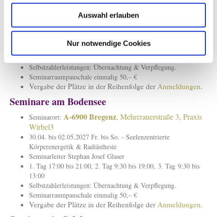
Bayreuther Str. 19 B
Auswahl erlauben
09.10. bis 11.10.2026 Fr. bis So. - Seelenzentrierte
Körperenergetik & Radiästhesie
Seminarleiter Stephan Josef Glaser
Nur notwendige Cookies
1. Tag 17:00 bis 21:00, 2. Tag 9:30 bis 19:00, 3. Tag 9:30 bis
13:00
Selbstzahlerleistungen:
Übernachtung &
Verpflegung.
Seminarraumpauschale einmalig 50,– €
Vergabe der Plätze in der Reihenfolge der
Anmeldungen
.
Seminare am Bodensee
A-
6900 Bregenz
,
Mehrerauerstraße 3, Praxis
Seminarort:
Wirbel3
30.04. bis 02.05.2027 Fr. bis So. - Seelenzentrierte
Körperenergetik
& Radiästhesie
Seminarleiter Stephan Josef Glaser
1. Tag 17:00 bis 21:00, 2. Tag 9:30 bis 19:00, 3. Tag 9:30 bis
13:00
Selbstzahlerleistungen:
Übernachtung &
Verpflegung.
Seminarraumpauschale einmalig 50,– €
Vergabe der Plätze in der Reihenfolge der
Anmeldungen
.