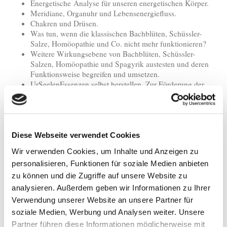
Energetische Analyse für unseren energetischen Körper.
Meridiane, Organuhr und Lebensenergiefluss.
Chakren und Drüsen.
Was tun, wenn die klassischen Bachblüten, Schüssler-
Salze, Homöopathie und Co. nicht mehr funktionieren?
Weitere Wirkungsebene von Bachblüten, Schüssler-
Salzen, Homöopathie und Spagyrik austesten und deren
Funktionsweise begreifen und umsetzen.
UrSeelenEssenzen selbst herstellen. Zur Förderung der
Entwicklung und Entfaltung von Beziehungen,
Lebenslösungen und Selbstheilung.
Blut- und Lymphsystem.
Narbenentstörung
Reflexzonen Hände und Füße.
Diese Webseite verwendet Cookies
Schock, Trauma und Muster.
Wir verwenden Cookies, um Inhalte und Anzeigen zu
Zähne, Wirbelsäule und Organe.
personalisieren, Funktionen für soziale Medien anbieten
PH-Wert und Entsäuerung des Körpers.
Die zwei Gehirn-Hemisphären in Bezug zu unserem
zu können und die Zugriffe auf unsere Website zu
Körper.
analysieren. Außerdem geben wir Informationen zu Ihrer
Toxische Leicht- und Schwermetalle.
Verwendung unserer Website an unsere Partner für
Strahlenbelastungen, Umweltgifte, Allergene, Pestizide
soziale Medien, Werbung und Analysen weiter. Unsere
und Co.
Partner führen diese Informationen möglicherweise mit
Entgiften und Ausleiten von fein- und grobstofflichen