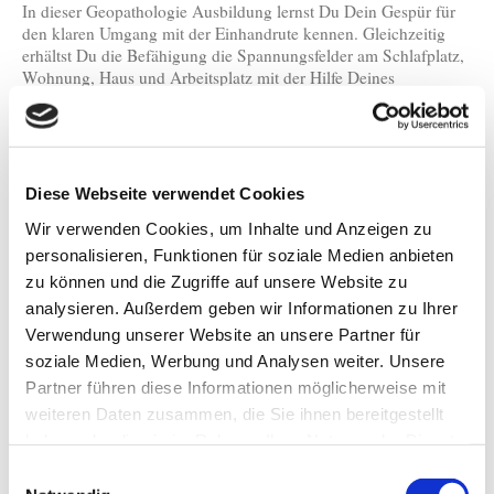
In dieser Geopathologie Ausbildung lernst Du Dein Gespür für
den klaren Umgang mit der Einhandrute kennen. Gleichzeitig
erhältst Du die Befähigung die Spannungsfelder am Schlafplatz,
Wohnung, Haus und Arbeitsplatz mit der Hilfe Deines
Herzbewusstseins zu transformieren. Damit löst Du die
krankheitsfördernde Wirkung, der Spannungsfelder in Deinen
Lebensräumen, auf. So entstehen gesunde Räume, die Deine
Gesundheit fördern.
Diese Webseite verwendet Cookies
Wir verwenden Cookies, um Inhalte und Anzeigen zu
personalisieren, Funktionen für soziale Medien anbieten
zu können und die Zugriffe auf unsere Website zu
analysieren. Außerdem geben wir Informationen zu Ihrer
Verwendung unserer Website an unsere Partner für
soziale Medien, Werbung und Analysen weiter. Unsere
Partner führen diese Informationen möglicherweise mit
weiteren Daten zusammen, die Sie ihnen bereitgestellt
haben oder die sie im Rahmen Ihrer Nutzung der Dienste
gesammelt haben.
Einwilligungsauswahl