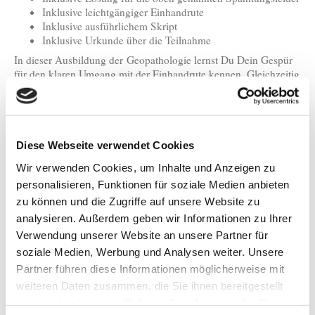
Inklusive leichtgängiger Einhandrute
Inklusive ausführlichem Skript
Inklusive Urkunde über die Teilnahme
In dieser Ausbildung der Geopathologie lernst Du Dein Gespür
für den klaren Umgang mit der Einhandrute kennen. Gleichzeitig
erhältst Du die Befähigung, die Spannungsfelder am Schlafplatz,
Wohnung, Haus und Arbeitsplatz mit der Hilfe Deines
Herzbewusstseins zu transformieren. Damit löst Du die
krankheitsfördernde Wirkung, der Spannungsfelder in Deinen
Lebensräumen, auf. So entstehen gesunde Räume, die Deine
Diese Webseite verwendet Cookies
Gesundheit fördern.
Wir verwenden Cookies, um Inhalte und Anzeigen zu
personalisieren, Funktionen für soziale Medien anbieten
zu können und die Zugriffe auf unsere Website zu
analysieren. Außerdem geben wir Informationen zu Ihrer
Verwendung unserer Website an unsere Partner für
soziale Medien, Werbung und Analysen weiter. Unsere
Partner führen diese Informationen möglicherweise mit
weiteren Daten zusammen, die Sie ihnen bereitgestellt
haben oder die sie im Rahmen Ihrer Nutzung der Dienste