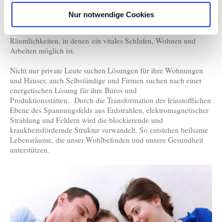
Tiere und Pflanzen zu verändern. So werden aus
krankheitsfördernden Strahlenbelastungen ein
Nur notwendige Cookies
gesundheitsunterstützendes Raumklima. Durch diese
einzigartigen Möglichkeiten entstehen energetisch transformierte
Räumlichkeiten, in denen ein vitales Schlafen, Wohnen und
Arbeiten möglich ist.
Nicht nur private Leute suchen Lösungen für ihre Wohnungen
und Häuser, auch Selbständige und Firmen suchen nach einer
energetischen Lösung für ihre Büros und
Produktionsstätten. Durch die Transformation der feinstofflichen
Ebene des Spannungsfelds aus Erdstrahlen, elektromagnetischer
Strahlung und Feldern wird die blockierende und
krankheitsfördernde Struktur verwandelt. So entstehen heilsame
Lebensräume, die unser Wohlbefinden und unsere Gesundheit
unterstützen.