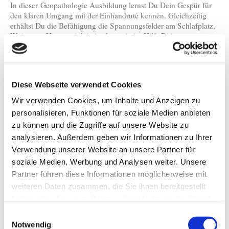
In dieser Geopathologie Ausbildung lernst Du Dein Gespür für
den klaren Umgang mit der Einhandrute kennen. Gleichzeitig
erhältst Du die Befähigung die Spannungsfelder am Schlafplatz,
Wohnung, Haus und Arbeitsplatz mit der Hilfe Deines
Herzbewusstseins zu transformieren. Damit löst Du die
krankheitsfördernde Wirkung, der Spannungsfelder in Deinen
Lebensräumen, auf. So entstehen gesunde Räume, die Deine
Gesundheit fördern.
Diese Webseite verwendet Cookies
Wir verwenden Cookies, um Inhalte und Anzeigen zu
personalisieren, Funktionen für soziale Medien anbieten
zu können und die Zugriffe auf unsere Website zu
analysieren. Außerdem geben wir Informationen zu Ihrer
Verwendung unserer Website an unsere Partner für
soziale Medien, Werbung und Analysen weiter. Unsere
Partner führen diese Informationen möglicherweise mit
weiteren Daten zusammen, die Sie ihnen bereitgestellt
haben oder die sie im Rahmen Ihrer Nutzung der Dienste
gesammelt haben.
Einwilligungsauswahl
Notwendig