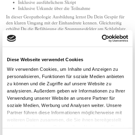
Inklusive ausführlichem Skript
Inklusive Urkunde über die Teilnahme
In dieser Geopathologie Ausbildung lernst Du Dein Gespür für
den klaren Umgang mit der Einhandrute kennen. Gleichzeitig
erhältst Du die Befähigung die Spannungsfelder am Schlafplatz,
Wohnung, Haus und Arbeitsplatz mit der Hilfe Deines
Herzbewusstseins zu transformieren. Damit löst Du die
krankheitsfördernde Wirkung, der Spannungsfelder in Deinen
Lebensräumen, auf. So entstehen gesunde Räume, die Deine
Gesundheit fördern.
Diese Webseite verwendet Cookies
Wir verwenden Cookies, um Inhalte und Anzeigen zu
personalisieren, Funktionen für soziale Medien anbieten
zu können und die Zugriffe auf unsere Website zu
analysieren. Außerdem geben wir Informationen zu Ihrer
Verwendung unserer Website an unsere Partner für
soziale Medien, Werbung und Analysen weiter. Unsere
Partner führen diese Informationen möglicherweise mit
weiteren Daten zusammen, die Sie ihnen bereitgestellt
haben oder die sie im Rahmen Ihrer Nutzung der Dienste
gesammelt haben.