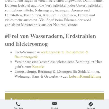
Gesundheitsfragen in vielen Bereichen angewandt. Damit kannst
Du zum Beispiel auch die Verträglichkeit oder Unverträglichkeit
von Lebensmitteln, Nahrungsergänzungen, Aroma- und
Duftstoffen, Bachblüten, Kräutern, Edelsteinen, Farben und
vieles mehr austesten. Viel Spaß beim Erlernen der wohl
genialsten Messtechnik aus der Naturheilkunde.
#Frei von Wasseradern, Erdstrahlen
und Elektrosmog
Fach-Seminar ⇒
seelenzentrierte Radiästhesie &
Raumenergetik
Vereinbare eine kostenlose telefonische Beratung. ⇒ Hier
geht’s zum
Kontakt
Untersuchung, Beratung & Lösungen für Schlafzimmer,
Wohnung, Haus & Gewerbe ⇒ zur
LebensRaumHeilung
Druckversion
|
Sitemap
Webansicht
2025 © Stephan Josef Glaser
Anrufen
E-Mail
Anfahrt