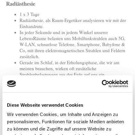
Radiästhesie
1 x 3 Tage
Radiästhesie, als Raum-Ergetiker analysieren wir mit der
Einhandrute.
In jeder Sekunde und in jedem Winkel unserer
LebensRäume belasten uns Mobilfunkstrahlen auch 5G,
W-LAN, schnurlose Telefone, Smartphone, Babyfone &
Co, mit ihren elektromagnetischen Strahlen und Feldern
zusätzlich.
Gerade im Schlaf, in der Erholungsphase, die wir am
meisten brauchen, wirken oft zusätzliche
Strahlenbelastungen aus der Erde auf uns ein.
Verursacher dieser zusätzlichen feinstofflichen
Belastungen sind Wasseradern, Erdspalten,
Gesteinsverwerfungen, verschiedene Gitternetze usw.
Geopathologische Analyse, Transformation und Heilung
der energetischen Strahlen- und Feld-Belastungen wie
Diese Webseite verwendet Cookies
Elektrosmog, Wasseradern, Erdstrahlen, Gitternetze und
Wir verwenden Cookies, um Inhalte und Anzeigen zu
Co.
personalisieren, Funktionen für soziale Medien anbieten
Erschaffe gesunde Schlafplätze und vitalisierende
LebensRäume!
zu können und die Zugriffe auf unsere Website zu
Heile das Spannungsfeld in Deinen Lebensräumen!