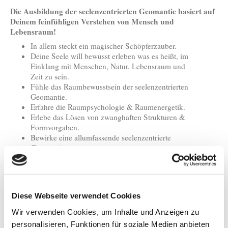
Die Ausbildung der seelenzentrierten Geomantie basiert auf
Deinem feinfühligen Verstehen von Mensch und
Lebensraum!
In allem steckt ein magischer Schöpferzauber.
Deine Seele will bewusst erleben was es heißt, im
Einklang mit Menschen, Natur, Lebensraum und
Zeit zu sein.
Fühle das Raumbewusstsein der seelenzentrierten
Geomantie.
Erfahre die Raumpsychologie & Raumenergetik.
Erlebe das Lösen von zwanghaften Strukturen &
Formvorgaben.
Bewirke eine allumfassende seelenzentrierte
Geomantie.
Werde Fachmann/frau für intuitive
Lebensraumberatung & Klärung.
Erlebe & heile die Seele & den Geist in unseren
Lebensräumen.
Diese Webseite verwendet Cookies
Du erhältst die Befähigung alle energetischen Disharmonien in
Wir verwenden Cookies, um Inhalte und Anzeigen zu
unseren Räumen klar zu erkennen und in einem schöpferischen
Prozess zu klären, zu verwandeln und neu auszurichten. Das
personalisieren, Funktionen für soziale Medien anbieten