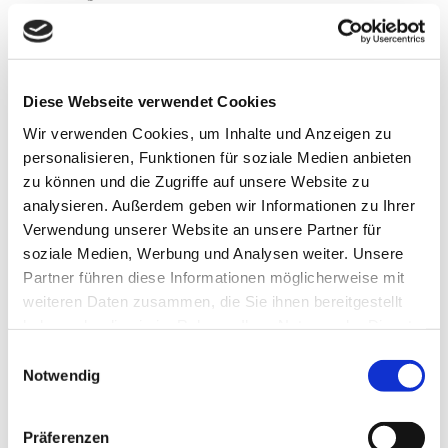
Schwingungsniveau wird aktiviert.
Seelenzentrierte, geomantische Feng Shui Analyse &
Heilung.
Hier eine kleine Übersicht was mithilfe der
Raumpsychologie (seelenzentriertes Feng Shui) analysiert
Diese Webseite verwendet Cookies
und gelöst wird. Die seelenzentrierte Geomantie erlöst uns
aus den engen Form-, Farb- und Richtungsvorgaben des
Wir verwenden Cookies, um Inhalte und Anzeigen zu
klassischen Feng Shui.
Hier gibt es nur noch Lösungen,
personalisieren, Funktionen für soziale Medien anbieten
die tragende Kraft dafür ist die Magie des Lebens.
zu können und die Zugriffe auf unsere Website zu
Gutes Chi und Chi Fluss
analysieren. Außerdem geben wir Informationen zu Ihrer
Yin und Yang
Verwendung unserer Website an unsere Partner für
Formenschule
Förderlicher Schlafplatz
soziale Medien, Werbung und Analysen weiter. Unsere
Förderlicher Arbeitsplatz
Partner führen diese Informationen möglicherweise mit
Möblierung und Pflanzen
weiteren Daten zusammen, die Sie ihnen bereitgestellt
5 Elemente und ihre Kreisläufe
haben oder die sie im Rahmen Ihrer Nutzung der Dienste
Formen, Symbole und Muster
gesammelt haben.
Förderliche Himmelsrichtung
Einwilligungsauswahl
Förderlicher Farbenausgleich
Notwendig
Bagua Bereiche in Wohnung, Haus und Grundstück
Numerologie Kua Zahl
Grundriss und Fehlbereichsausgleich
Präferenzen