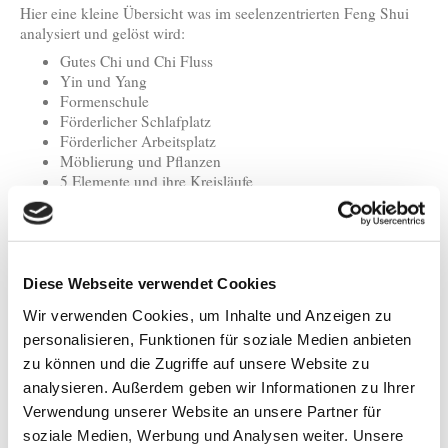
Hier eine kleine Übersicht was im seelenzentrierten Feng Shui
analysiert und gelöst wird:
Gutes Chi und Chi Fluss
Yin und Yang
Formenschule
Förderlicher Schlafplatz
Förderlicher Arbeitsplatz
Möblierung und Pflanzen
5 Elemente und ihre Kreisläufe
Formen, Symbole und Muster
Förderliche Himmelsrichtung
Förderlicher Farbenausgleich
Bagua Bereiche in Wohnung, Haus und Grundstück
Numerologie Kua Zahl
Diese Webseite verwendet Cookies
Grundriss und Fehlbereichsausgleich
Wir verwenden Cookies, um Inhalte und Anzeigen zu
Ordnung des Hauses
personalisieren, Funktionen für soziale Medien anbieten
Tierkreiszeichen
Ost und West System
zu können und die Zugriffe auf unsere Website zu
Fliegende Sterne
analysieren. Außerdem geben wir Informationen zu Ihrer
Neue Ordnung und positiver Ausgleich
Verwendung unserer Website an unsere Partner für
Zusammenhänge von Mensch und LebensRaum
soziale Medien, Werbung und Analysen weiter. Unsere
Seelenzentrierte, geomantische Analyse & Heilung. Hier