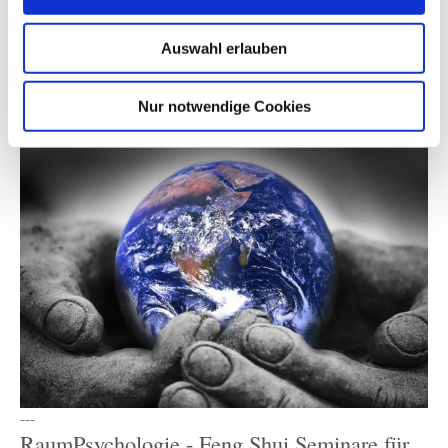
FengShuiCoach & GeomantieCoach
Vereinbare eine kostenlose telefonische Beratung. ⇒ Hier
Auswahl erlauben
geht’s zum
Kontakt
Untersuchung, Beratung & Lösungen für Schlafzimmer,
Wohnung, Haus & Gewerbe ⇒ zur
LebensRaumHeilung
Nur notwendige Cookies
---
RaumPsychologie - Feng Shui Seminare für