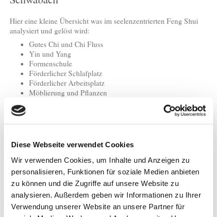
Hier eine kleine Übersicht was im seelenzentrierten Feng Shui
analysiert und gelöst wird:
Gutes Chi und Chi Fluss
Yin und Yang
Formenschule
Förderlicher Schlafplatz
Förderlicher Arbeitsplatz
Möblierung und Pflanzen
5 Elemente und ihre Kreisläufe
Formen, Symbole und Muster
Förderliche Himmelsrichtung
Förderlicher Farbenausgleich
Bagua Bereiche in Wohnung, Haus und Grundstück
Diese Webseite verwendet Cookies
Numerologie Kua Zahl
Grundriss und Fehlbereichsausgleich
Wir verwenden Cookies, um Inhalte und Anzeigen zu
Ordnung des Hauses
personalisieren, Funktionen für soziale Medien anbieten
Tierkreiszeichen
zu können und die Zugriffe auf unsere Website zu
Ost und West System
analysieren. Außerdem geben wir Informationen zu Ihrer
Fliegende Sterne
Verwendung unserer Website an unsere Partner für
Neue Ordnung und positiver Ausgleich