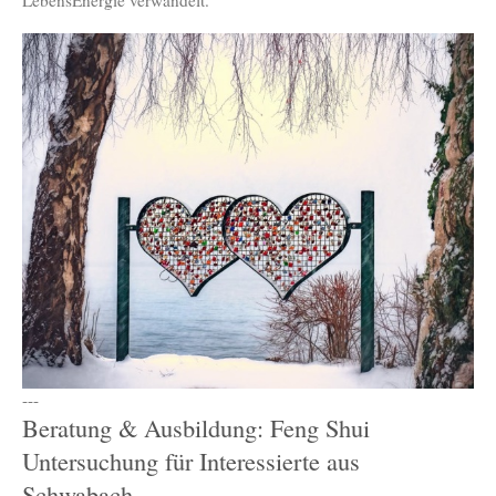
LebensEnergie verwandelt.
---
Beratung & Ausbildung: Feng Shui
Untersuchung für Interessierte aus
Schwabach