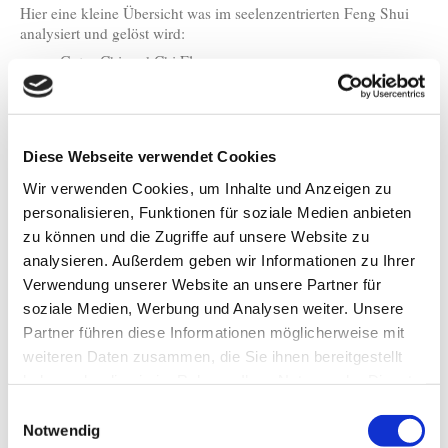
Hier eine kleine Übersicht was im seelenzentrierten Feng Shui
analysiert und gelöst wird:
Gutes Chi und Chi Fluss
Yin und Yang
Formenschule
Förderlicher Schlafplatz
Förderlicher Arbeitsplatz
Diese Webseite verwendet Cookies
Möblierung und Pflanzen
5 Elemente und ihre Kreisläufe
Wir verwenden Cookies, um Inhalte und Anzeigen zu
Formen, Symbole und Muster
personalisieren, Funktionen für soziale Medien anbieten
Förderliche Himmelsrichtung
zu können und die Zugriffe auf unsere Website zu
Förderlicher Farbenausgleich
Bagua Bereiche in Wohnung, Haus und Grundstück
analysieren. Außerdem geben wir Informationen zu Ihrer
Numerologie Kua Zahl
Verwendung unserer Website an unsere Partner für
Grundriss und Fehlbereichsausgleich
soziale Medien, Werbung und Analysen weiter. Unsere
Ordnung des Hauses
Partner führen diese Informationen möglicherweise mit
Tierkreiszeichen
weiteren Daten zusammen, die Sie ihnen bereitgestellt
Ost und West System
Fliegende Sterne
haben oder die sie im Rahmen Ihrer Nutzung der Dienste
Neue Ordnung und positiver Ausgleich
gesammelt haben.
Einwilligungsauswahl
Zusammenhänge von Mensch und LebensRaum
Notwendig
Seelenzentrierte, geomantische Analyse & Heilung. Hier