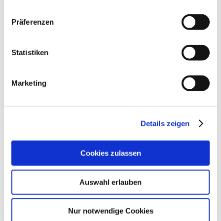
werden unter anderem Fremdenergien, schaurige
Erfahrungen vorheriger Bewohner, zeitgeschichtlicher
Präferenzen
Gräueltaten, RaumZeitVerschiebungen und viele weitere
kosmische, seelische und irdische Blockierungen und
energetische Ungereimtheiten geheilt. Der räumliche
Statistiken
Schmerzkörper der Elementare und KraftZentren findet
endlich Verwandlung, Erlösung und Frieden. Die
negativen Schwingungen werden neutralisiert und
Marketing
energetisch in Liebe und Kraft verwandelt. Das förderliche
Schwingungsniveau wird aktiviert.
Geopathologische Analyse und Transformation der
energetischen Strahlen- und Feld-Belastungen wie
Details zeigen
Elektrosmog, Wasseradern und Erdstrahlen.
Unser Ziel ist es dabei, dass sich jeder in allen LebensRäumen
wieder wohlfühlen kann. Wir helfen Dir dabei.
Cookies zulassen
Auswahl erlauben
Nur notwendige Cookies