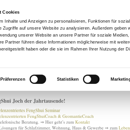
t Cookies
 Inhalte und Anzeigen zu personalisieren, Funktionen für sozia
e Zugriffe auf unsere Website zu analysieren. Außerdem geben w
rwendung unserer Website an unsere Partner für soziale Medien
re Partner führen diese Informationen möglicherweise mit weite
Seminare
Termine
Coaching
Aufstellung
Seelenze
ereitgestellt haben oder die sie im Rahmen Ihrer Nutzung der D
Feng Shui
Raumheilung
Über uns
Kontakt
Infos
tung und Ausbildung für Aschaff
Präferenzen
Statistiken
Marketin
 für seelenzentriertes Feng Shui und Geomantie
gShui Joch der Jahrtausende!
elenzentriertes FengShui Seminar
elenzentrierten FengShuiCoach & GeomantieCoach
telefonische Beratung. ⇒ Hier geht’s zum
Kontakt
 Lösungen für Schlafzimmer, Wohnung, Haus & Gewerbe ⇒ zum
Leben