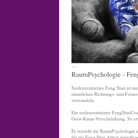
---
RaumPsychologie - Feng 
Seelenzentriertes Feng Shui ist m
räumlichen Richtungs- und Formvo
verwandeln.
Ein seelenzentrierter FengShuiCoa
Geist-Raum-Verschränkung. So er
Er versteht die RaumPsychologie u
für die Feng Shui Arbeit grundleg