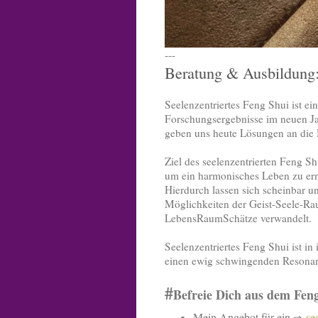
---
Beratung & Ausbildung:
Seelenzentriertes Feng Shui ist e
Forschungsergebnisse im neuen Ja
geben uns heute Lösungen an die 
Ziel des seelenzentrierten Feng Sh
um ein harmonisches Leben zu erm
Hierdurch lassen sich scheinbar
Möglichkeiten der Geist-Seele-R
LebensRaumSchätze verwandelt.
Seelenzentriertes Feng Shui ist i
einen ewig schwingenden Resona
#
Befreie Dich aus dem Fen
Mein Angebot für ein
se
⇒