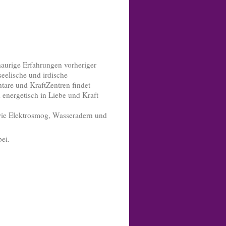
aurige Erfahrungen vorheriger
eelische und irdische
tare und KraftZentren findet
energetisch in Liebe und Kraft
wie Elektrosmog, Wasseradern und
bei.