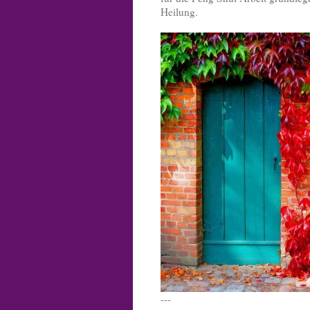
Heilung.
---