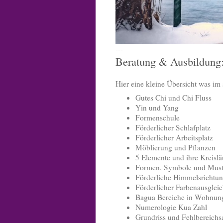
---
Beratung & Ausbildung:
Hier eine kleine Übersicht was im 
Gutes Chi und Chi Fluss
Yin und Yang
Formenschule
Förderlicher Schlafplatz
Förderlicher Arbeitsplatz
Möblierung und Pflanzen
5 Elemente und ihre Kreislä
Formen, Symbole und Must
Förderliche Himmelsrichtu
Förderlicher Farbenausglei
Bagua Bereiche in Wohnun
Numerologie Kua Zahl
Grundriss und Fehlbereichs