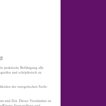
rg
ie praktische Befähigung alle
greifen und schöpferisch zu
hkeiten der energetischen Seele-
m und Zeit. Dieses Verständnis ist
LebensRäume Verwandlung und