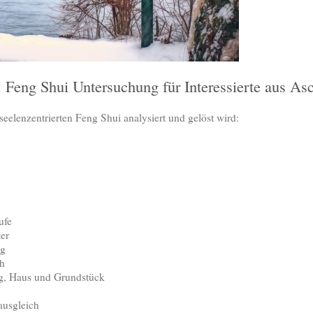
 Feng Shui Untersuchung für Interessierte aus As
seelenzentrierten Feng Shui analysiert und gelöst wird:
ufe
er
ng
ch
g, Haus und Grundstück
ausgleich