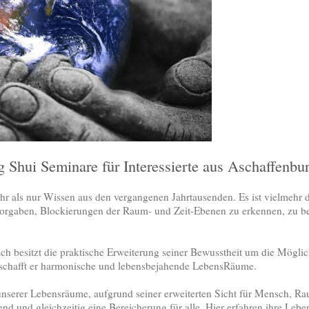
Shui Seminare für Interessierte aus Aschaffenbu
ehr als nur Wissen aus den vergangenen Jahrtausenden. Es ist vielmehr d
rgaben, Blockierungen der Raum- und Zeit-Ebenen zu erkennen, zu be
ch besitzt die praktische Erweiterung seiner Bewusstheit um die Möglic
schafft er harmonische und lebensbejahende LebensRäume.
nserer Lebensräume, aufgrund seiner erweiterten Sicht für Mensch, Rau
end und gleichzeitig eine Bereicherung für alle. Hier erfahren ihre 