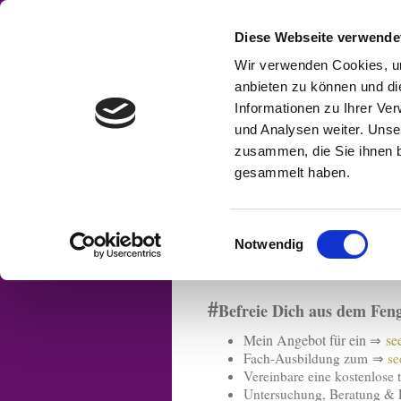
Diese Webseite verwende
Wir verwenden Cookies, um
anbieten zu können und di
Informationen zu Ihrer Ve
und Analysen weiter. Unse
Home
Ausbildung
zusammen, die Sie ihnen b
Geomantie
gesammelt haben.
Feng Shui Bera
Einwilligungsauswahl
Notwendig
Allumfassende Lösungen
#
Befreie Dich aus dem Fen
Mein Angebot für ein
se
⇒
Fach-Ausbildung zum ⇒
se
Vereinbare eine kostenlose 
Untersuchung, Beratung &