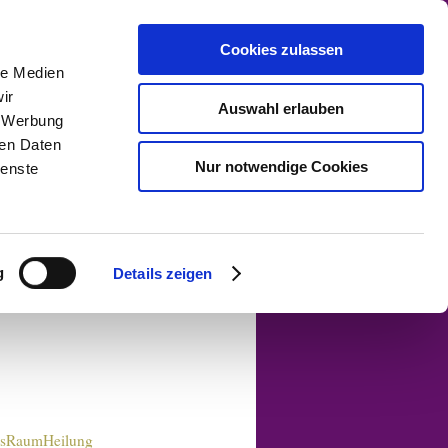
Cookies zulassen
le Medien
ir
Auswahl erlauben
, Werbung
ren Daten
ntrierung
Preisliste
Nur notwendige Cookies
ienste
AGB
Blog
enburg
g
Details zeigen
sRaumHeilung