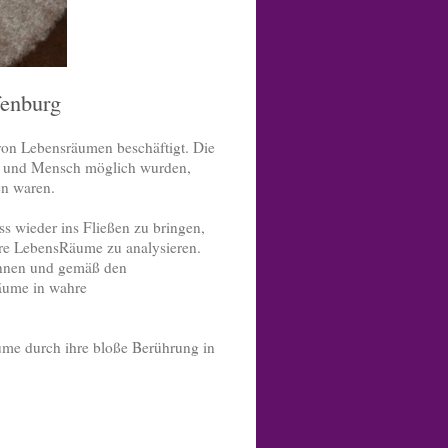
fenburg
 von Lebensräumen beschäftigt. Die
de und Mensch möglich wurden,
en waren.
ss wieder ins Fließen zu bringen,
re LebensRäume zu analysieren.
ennen und gemäß den
äume in wahre
äume durch ihre bloße Berührung in