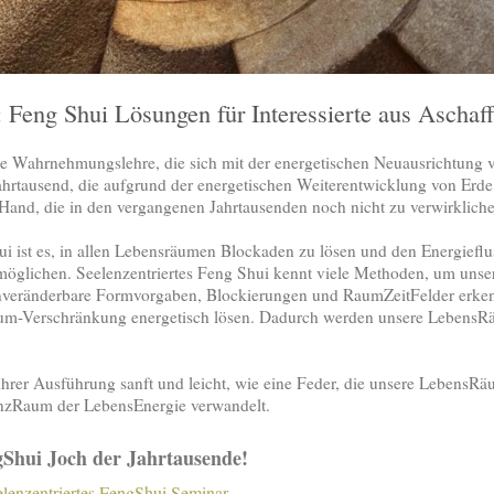
 Feng Shui Lösungen für Interessierte aus Aschaf
ine Wahrnehmungslehre, die sich mit der energetischen Neuausrichtung
hrtausend, die aufgrund der energetischen Weiterentwicklung von Er
Hand, die in den vergangenen Jahrtausenden noch nicht zu verwirklich
ui ist es, in allen Lebensräumen Blockaden zu lösen und den Energieflu
öglichen. Seelenzentriertes Feng Shui kennt viele Methoden, um unse
 unveränderbare Formvorgaben, Blockierungen und RaumZeitFelder erk
aum-Verschränkung energetisch lösen. Dadurch werden unsere LebensR
n ihrer Ausführung sanft und leicht, wie eine Feder, die unsere LebensR
nzRaum der LebensEnergie verwandelt.
gShui Joch der Jahrtausende!
elenzentriertes FengShui Seminar